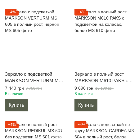
−4%
−4%
Зеркало с подсветкой
Зеркало в полный рост
MARKSON VERTURM MS
MARKSON M610 PAKS с
605 в полный рост, черное
подсветкой на колесах,
7 440 грн
9 696 грн
7 750 грн
10 100 грн
белое
В наличии
В наличии
Купить
Купить
−4%
−4%