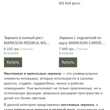
Зеркало в полный рост
Зеркало с подсветкой по
MARKSON REDIKUL MS
кругу MARKSON CARDEA
601 без подсветки
MS 604 в полный рост,
6 192 грн
7 440 грн
6 450 грн
7 750 грн
белое
В наличии
В наличии
Купить
Купить
Настенные и напольные зеркала
— это универсальные
элементы интерьера, которые используются в салонах
красоты, студиях, гардеробных, жилых и рабочих
помещениях. Они выполняют не только практическую, но и
эстетическую функцию, визуально расширяя пространство и
делая его более светлым.
В данной категории представлены
настенные зеркала
, а
также
напольные зеркала в полный рост
, подходящие для