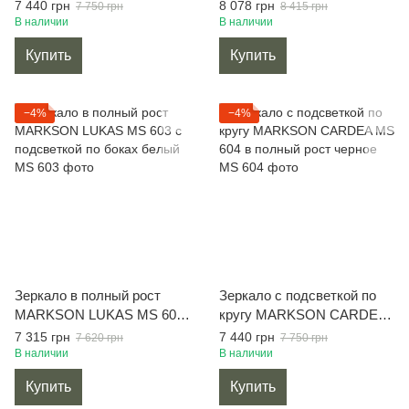
полный рост, белое
без подсветки,белое
7 440 грн
8 078 грн
7 750 грн
8 415 грн
В наличии
В наличии
Купить
Купить
−4%
−4%
Зеркало в полный рост
Зеркало с подсветкой по
MARKSON LUKAS MS 603
кругу MARKSON CARDEA
с подсветкой по боках
MS 604 в полный рост
7 315 грн
7 440 грн
7 620 грн
7 750 грн
белый
черное
В наличии
В наличии
Купить
Купить