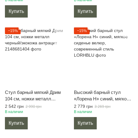
В наличии
В наличии
см
Купить
Купить
−15%
−15%
Стул барный мягкий Дрим
Высокий барный стул
104 см, ножки металл
«Лорена Н» синий, мягкое
черный/экокожа антрацит
сиденье велюр,
2 542 грн
2 779 грн
2 990 грн
3 269 грн
современный стиль
В наличии
В наличии
Купить
Купить