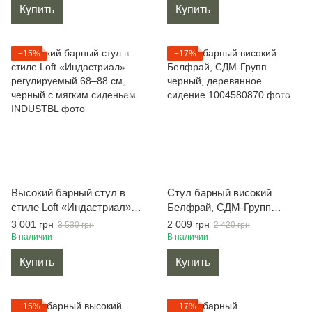
Купить
Купить
Lo
−15%
−17%
Высокий барный стул в
Стул барный високий
стиле Loft «Индастриал»
Белфрай, СДМ-Групп
регулируемый 68–88 см,
черный, деревянное
3 001 грн
2 009 грн
3 530 грн
2 420 грн
черный с мягким сиденьем.
сидение
В наличии
В наличии
Купить
Купить
−15%
−17%