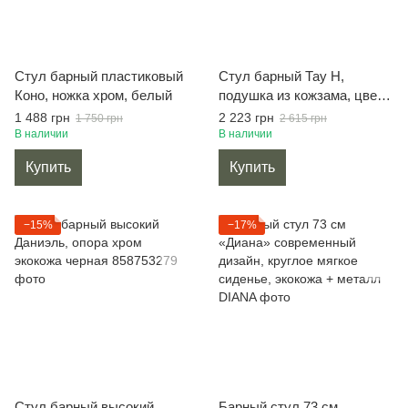
Стул барный пластиковый
Стул барный Тау Н,
Коно, ножка хром, белый
подушка из кожзама, цвет
черный
1 488 грн
2 223 грн
1 750 грн
2 615 грн
В наличии
В наличии
Купить
Купить
−15%
−17%
Стул барный высокий
Барный стул 73 см