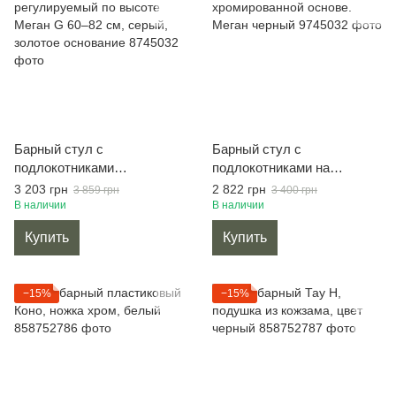
Барный стул с
Барный стул с
подлокотниками
подлокотниками на
регулируемый по высоте
хромированной основе.
3 203 грн
2 822 грн
3 859 грн
3 400 грн
Меган G 60–82 см, серый,
Меган черный
В наличии
В наличии
золотое основание
Купить
Купить
−15%
−15%