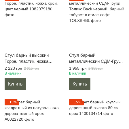
Стул барный высокий
Стул барный
Торре, пластик, ножка
металлический СДМ-Групп
хром, цвет черный
Толикс Back черный,
2 223 грн
1 955 грн
2 615 грн
2 355 грн
барный табурет в стиле
В наличии
В наличии
лофт
Купить
Купить
−15%
−15%