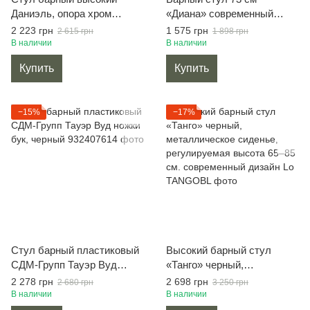
Даниэль, опора хром
«Диана» современный
экокожа черная
дизайн, круглое мягкое
2 223 грн
1 575 грн
2 615 грн
1 898 грн
сиденье, экокожа + металл
В наличии
В наличии
Купить
Купить
−15%
−17%
Стул барный пластиковый
Высокий барный стул
СДМ-Групп Тауэр Вуд
«Танго» черный,
ножки бук, черный
металлическое сиденье,
2 278 грн
2 698 грн
2 680 грн
3 250 грн
регулируемая высота 65–
В наличии
В наличии
85 см. современный дизайн