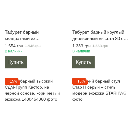
Табурет барный
Табурет барный круглый
квадратный из
деревянный высота 80 см
натурального дерева
орех
1 654 грн
1 333 грн
1 946 грн
1 568 грн
темный орех
В наличии
В наличии
Купить
Купить
−15%
−15%