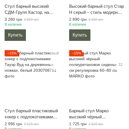
Стул барный высокий
Высокий барный стул Стар
СДМ-Групп Кастор, на
H серый – стиль модерн
черной основе, коричневый
экокожа
3 280 грн
2 890 грн
3 859 грн
3 400 грн
экокожа
В наличии
В наличии
Купить
Купить
−15%
−15%
Стул барный пластиковый
Барный стул Марко
хокер с подлокотниками
высокий чёрный
Тауэр Вуд на деревянных
полиуретановое сиденье
2 996 грн
1 725 грн
3 525 грн
2 029 грн
ножках, белый
32 см регулировка 60–80