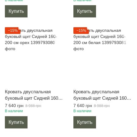
В наличии
В наличии
Купить
Купить
−15%
−15%
Кровать двуспальная
Кровать двуспальная
буковый щит Сидней 160-
буковый щит Сидней 160-
200 см орех
200 см белая
7 640 грн
7 640 грн
8 988 грн
8 988 грн
В наличии
В наличии
Купить
Купить