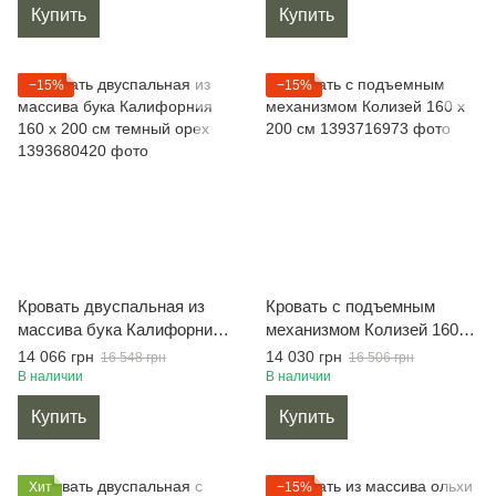
Купить
Купить
−15%
−15%
Кровать двуспальная из
Кровать с подъемным
массива бука Калифорния
механизмом Колизей 160 х
160 х 200 см темный орех
200 см
14 066 грн
14 030 грн
16 548 грн
16 506 грн
В наличии
В наличии
Купить
Купить
Хит
−15%