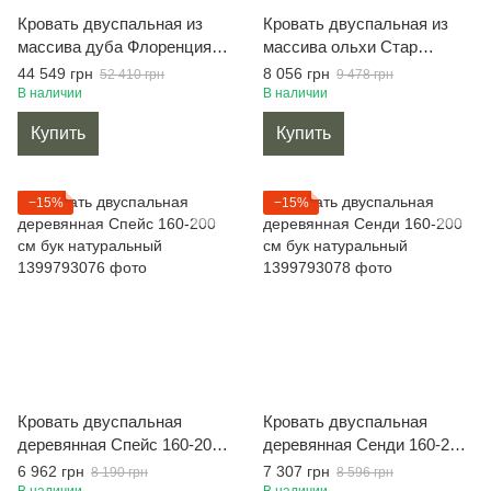
Кровать двуспальная из
Кровать двуспальная из
массива дуба Флоренция
массива ольхи Стар
каштан 160 х 200 см
160х200 см
44 549 грн
8 056 грн
52 410 грн
9 478 грн
В наличии
В наличии
Купить
Купить
−15%
−15%
Кровать двуспальная
Кровать двуспальная
деревянная Спейс 160-200
деревянная Сенди 160-200
см бук натуральный
см бук натуральный
6 962 грн
7 307 грн
8 190 грн
8 596 грн