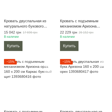
Кровать двуспальная из
Кровать с подъемным
натурального букового
механизмом Аризона
щита Монтана 160 х 200 см
темный орех 160 х 200 см
15 042 грн
22 229 грн
17 696 грн
26 152 грн
темный орех
Каркас буковый щит
В наличии
В наличии
Купить
Купить
−15%
−15%
Кровать с подъемным
Кровать двуспальная из