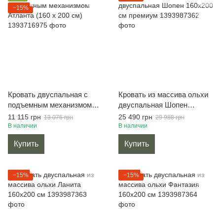
−15%
Кровать двуспальная с
Кровать из массива ольхи
подъемным механизмом
двуспальная Шопен
Атланта (160 х 200 см)
160х200 см премиум
11 115 грн
25 490 грн
13 076 грн
29 988 грн
В наличии
В наличии
Купить
Купить
−15%
−15%