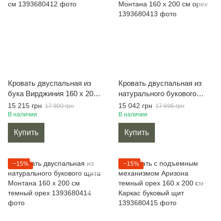
Кровать двуспальная из
Кровать двуспальная из
бука Вирджиния 160 х 200
натурального букового
см
щита Монтана 160 х 200 см
15 215 грн
15 042 грн
17 900 грн
17 696 грн
орех
В наличии
В наличии
Купить
Купить
−15%
−15%