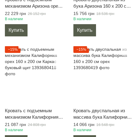
механизмом Аризона орех
бука Аризона 160 х 200 см
160 х 200 см Каркас
орех
22 229 грн
15 756 грн
26 152 грн
18 536 грн
буковый щит
В наличии
В наличии
Купить
Купить
−15%
−15%
Кровать с подъемным
Кровать двуспальная из
механизмом Калифорния
массива бука Калифорния
орех 160 х 200 см Каркас
160 х 200 см орех
21 087 грн
14 066 грн
24 808 грн
16 548 грн
буковый щит
В наличии
В наличии