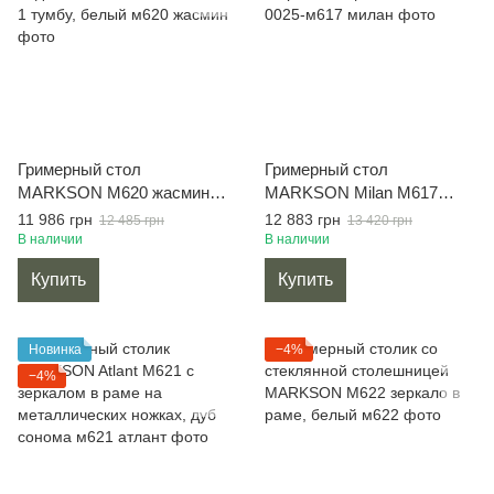
Гримерный стол
Гримерный стол
MARKSON М620 жасмин с
MARKSON Milan М617
подсветкой и полочками на
открытие ящика "тач",
11 986 грн
12 883 грн
12 485 грн
13 420 грн
1 тумбу, белый
белый
В наличии
В наличии
Купить
Купить
Новинка
−4%
−4%