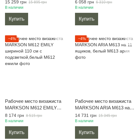
две тумбы, белый
M611с ящиком, белое
15 259 грн
6 058 грн
15 895 грн
6 310 грн
В наличии
В наличии
Купить
Купить
−4%
−4%
Рабочее место визажиста
Рабочее место визажиста
MARKSON M612 EMILY
MARKSON ARIA М613 на
шириной 110 см с
11 ящиков, белый
8 174 грн
14 731 грн
8 515 грн
15 345 грн
подсветкой,белый
В наличии
В наличии
Купить
Купить