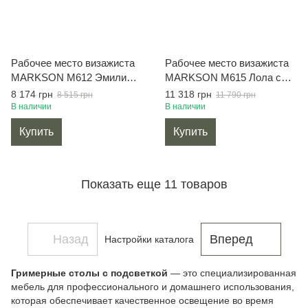
Рабочее место визажиста
Рабочее место визажиста
MARKSON M612 Эмили
MARKSON M615 Лола с
длинной 100 см, белый
подсветкой на одну тумбу,
8 174 грн
11 318 грн
8 515 грн
11 790 грн
белый
В наличии
В наличии
Купить
Купить
Показать еще 11 товаров
Назад
Вперед
Настройки каталога
Гримерные столы с подсветкой
— это специализированная
мебель для профессионального и домашнего использования,
которая обеспечивает качественное освещение во время