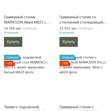
Гримерный столик
Гримерный столик со
MARKSON Atlant М621 с
стеклянной столешницей
зеркалом в раме на
MARKSON М622 зеркало в
14 256 грн
21 912 грн
14 850 грн
22 825 грн
металлических ножках,
раме, белый
В наличии
В наличии
дуб сонома
Купить
Купить
Новинка
Новинка
−4%
−4%
Трюмо с подсветкой,
Гримерный столик с