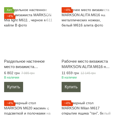
Хит
−4%
−4%
Раздельное настенное
Рабочее место визажиста
место визажиста
MARKSON ALITA М616 на
MARKSON Mia light М611 ,
металлических ножках,
6 802 грн
11 659 грн
7 085 грн
12 145 грн
черное
белый
В наличии
В наличии
Купить
Купить
−4%
−4%