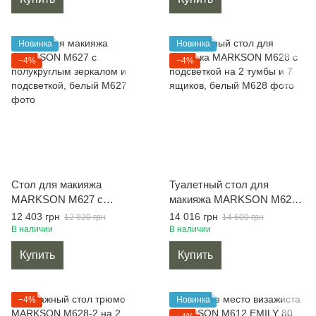
Новинка
Новинка
−4%
−4%
Стол для макияжа
Туалетный стол для
MARKSON М627 с
макияжа MARKSON М628
полукруглым зеркалом и
с подсветкой на 2 тумбы и
12 403 грн
14 016 грн
12 920 грн
14 600 грн
подсветкой, белый
7 ящиков, белый
В наличии
В наличии
Купить
Купить
−4%
Новинка