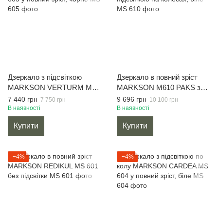
Дзеркало з підсвіткою
Дзеркало в повний зріст
MARKSON VERTURM MS
MARKSON M610 PAKS з
605 у повний зріст, чорне
підсвіткою на колесах, біле
7 440 грн
9 696 грн
7 750 грн
10 100 грн
В наявності
В наявності
Купити
Купити
−4%
−4%