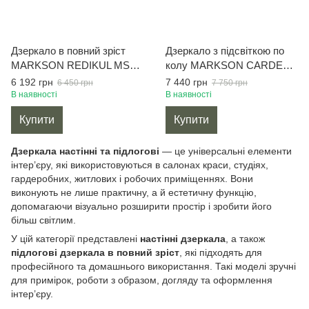
Дзеркало в повний зріст
Дзеркало з підсвіткою по
MARKSON REDIKUL MS
колу MARKSON CARDEA
601 без підсвітки
MS 604 у повний зріст, біле
6 192 грн
7 440 грн
6 450 грн
7 750 грн
В наявності
В наявності
Купити
Купити
Дзеркала настінні та підлогові
— це універсальні елементи
інтер’єру, які використовуються в салонах краси, студіях,
гардеробних, житлових і робочих приміщеннях. Вони
виконують не лише практичну, а й естетичну функцію,
допомагаючи візуально розширити простір і зробити його
більш світлим.
У цій категорії представлені
настінні дзеркала
, а також
підлогові дзеркала в повний зріст
, які підходять для
професійного та домашнього використання. Такі моделі зручні
для примірок, роботи з образом, догляду та оформлення
інтер’єру.