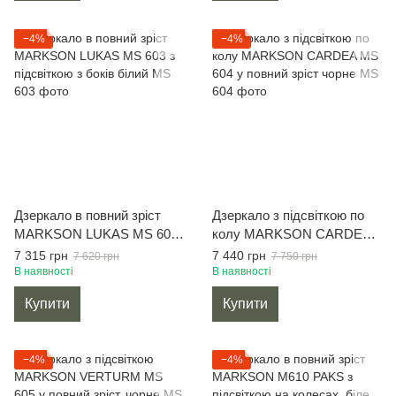
−4%
−4%
Дзеркало в повний зріст
Дзеркало з підсвіткою по
MARKSON LUKAS MS 603
колу MARKSON CARDEA
з підсвіткою з боків білий
MS 604 у повний зріст
7 315 грн
7 440 грн
7 620 грн
7 750 грн
чорне
В наявності
В наявності
Купити
Купити
−4%
−4%