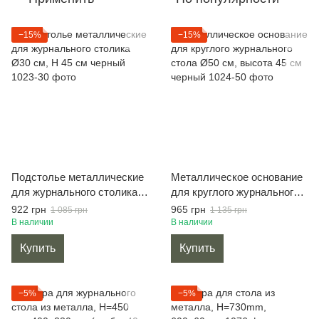
−15%
−15%
Подстолье металлические
Металлическое основание
для журнального столика
для круглого журнального
Ø30 см, H 45 см черный
стола Ø50 см, высота 45
922 грн
965 грн
1 085 грн
1 135 грн
см черный
В наличии
В наличии
Купить
Купить
−5%
−5%