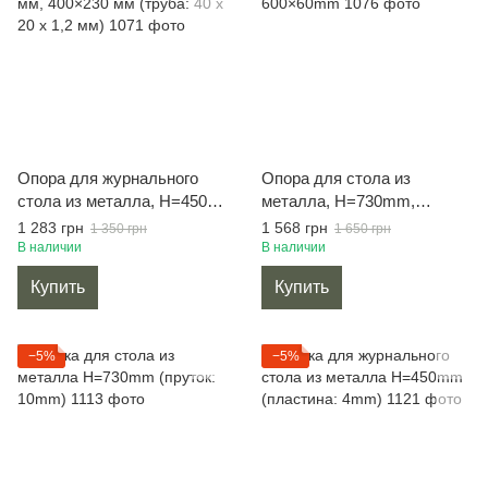
Опора для журнального
Опора для стола из
стола из металла, H=450
металла, H=730mm,
мм, 400×230 мм (труба: 40
600×60mm
1 283 грн
1 568 грн
1 350 грн
1 650 грн
x 20 x 1,2 мм)
В наличии
В наличии
Купить
Купить
−5%
−5%