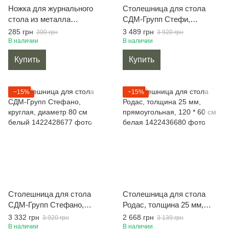
Ножка для журнального
Столешница для стола
стола из металла
СДМ-Групп Стефи,
H=350mm (пластина: 4mm)
квадратная, 80 * 80 см
285 грн
3 489 грн
300 грн
3 920 грн
белая
В наличии
В наличии
Купить
Купить
−15%
−15%
Столешница для стола
Столешница для стола
СДМ-Групп Стефано,
Родас, толщина 25 мм,
круглая, диаметр 80 см
прямоугольная, 120 * 60 см
3 332 грн
2 668 грн
3 920 грн
3 139 грн
белый
белая
В наличии
В наличии