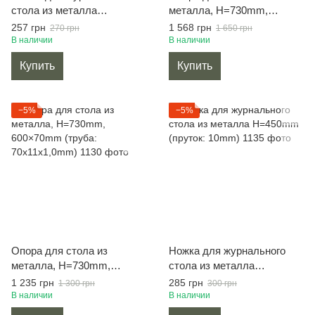
стола из металла
металла, H=730mm,
H=350mm (пластина: 4mm)
566×325mm (труба:
257 грн
1 568 грн
270 грн
1 650 грн
60x20x1,2mm)
В наличии
В наличии
Купить
Купить
−5%
−5%
Опора для стола из
Ножка для журнального
металла, H=730mm,
стола из металла
600×70mm (труба:
H=450mm (пруток: 10mm)
1 235 грн
285 грн
1 300 грн
300 грн
70x11x1,0mm)
В наличии
В наличии