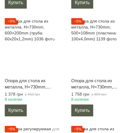
Купить
Купить
−5%
−5%
Опора для стола из
Опора для стола из
металла, H=730mm,
металла, H=730mm,
600×200mm (труба:
500×108mm (пластина:
1 378 грн
1 758 грн
1 450 грн
1 850 грн
60x20x1,2mm)
100x4,0mm)
В наличии
В наличии
Купить
Купить
−5%
−5%