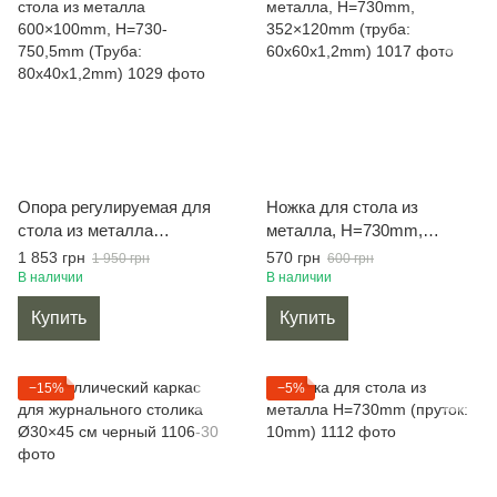
Опора регулируемая для
Ножка для стола из
стола из металла
металла, H=730mm,
600×100mm, H=730-
352×120mm (труба:
1 853 грн
570 грн
1 950 грн
600 грн
750,5mm (Труба:
60x60x1,2mm)
В наличии
В наличии
80x40x1,2mm)
Купить
Купить
−15%
−5%