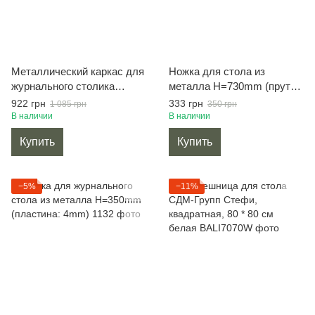
Металлический каркас для
Ножка для стола из
журнального столика
металла H=730mm (пруток:
Ø30×45 см черный
10mm)
922 грн
333 грн
1 085 грн
350 грн
В наличии
В наличии
Купить
Купить
−5%
−11%