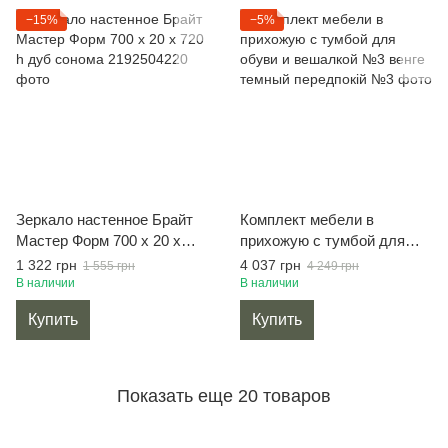
−15%
−5%
Зеркало настенное Брайт
Комплект мебели в
Мастер Форм 700 х 20 х
прихожую с тумбой для
720 h дуб сонома
обуви и вешалкой №3
1 322 грн
4 037 грн
1 555 грн
4 249 грн
венге темный
В наличии
В наличии
Купить
Купить
Показать еще 20 товаров