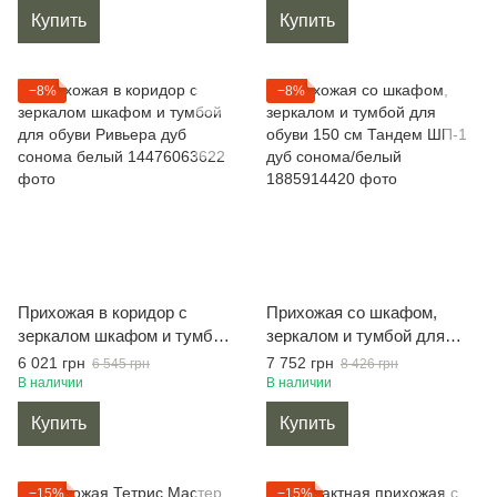
Купить
Купить
−8%
−8%
Прихожая в коридор с
Прихожая со шкафом,
зеркалом шкафом и тумбой
зеркалом и тумбой для
для обуви Ривьера дуб
обуви 150 см Тандем ШП-1
6 021 грн
7 752 грн
6 545 грн
8 426 грн
сонома белый
дуб сонома/белый
В наличии
В наличии
Купить
Купить
−15%
−15%