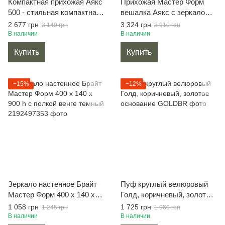
Компактная прихожая Аякс
Прихожая Мастер Форм
500 - стильная компактная
вешалка Аякс с зеркалом
вешалка с тумбой
700 х 325 х 1880 h белая
2 677 грн
3 324 грн
3 149 грн
3 910 грн
(50×37,6×188 см) белый
В наличии
В наличии
Купить
Купить
−15%
−12%
Зеркало настенное Брайт
Пуф круглый велюровый
Мастер Форм 400 х 140 х
Голд, коричневый, золотое
900 h с полкой венге
основание
1 058 грн
1 725 грн
1 245 грн
1 960 грн
темный
В наличии
В наличии