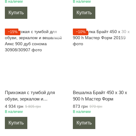
(115×37,6×200 см) белая
белая
В наличии
В наличии
Купить
Купить
−15%
−10%
Прихожая с тумбой для
Вешалка Брайт 450 х 30 х
обуви, зеркалом и
900 h Мастер Форм
вешалкой Аякс 900 дуб
4 934 грн
873 грн
5 805 грн
970 грн
сонома
В наличии
В наличии
Купить
Купить