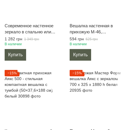
Современное настенное
Вешалка настенная в
зеркало в спальню или
прихожую M-46,
прихожую D-4 белое
ламинированное ДСП, 4
1 282 грн
594 грн
1 349 грн
625 грн
крючка + полка дуб сонома
В наличии
В наличии
Купить
Купить
−15%
−15%