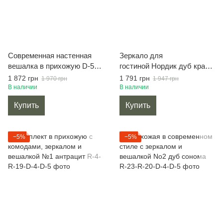
Современная настенная
Зеркало для
вешалка в прихожую D-5
гостиной Нордик дуб крафт
белая
золотой/белый
1 872 грн
1 791 грн
1 970 грн
1 947 грн
В наличии
В наличии
Купить
Купить
−5%
−5%