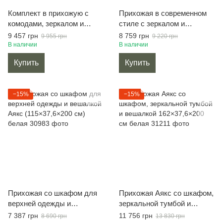
Комплект в прихожую с
Прихожая в современном
комодами, зеркалом и
стиле с зеркалом и
вешалкой №1 антрацит
вешалкой No2 дуб сонома
9 457 грн
8 759 грн
9 955 грн
9 220 грн
В наличии
В наличии
Купить
Купить
−15%
−15%
Прихожая со шкафом для
Прихожая Аякс со шкафом,
верхней одежды и
зеркальной тумбой и
вешалкой Аякс
вешалкой 162×37,6×200 см
7 387 грн
11 756 грн
8 690 грн
13 830 грн