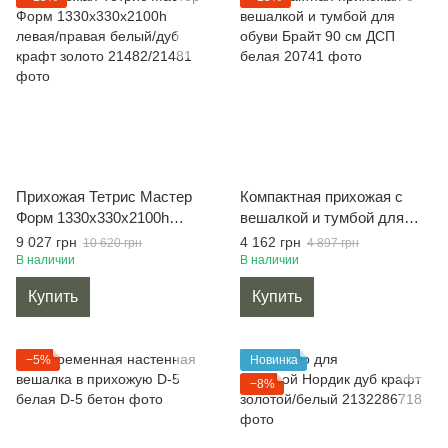
Прихожая Тетрис Мастер
Компактная прихожая с
Форм 1330х330х2100h
вешалкой и тумбой для
левая/правая белый/дуб
обуви Брайт 90 см ДСП
9 027 грн
4 162 грн
10 620 грн
4 897 грн
крафт золото
белая
В наличии
В наличии
Купить
Купить
−5%
Новинка
−8%