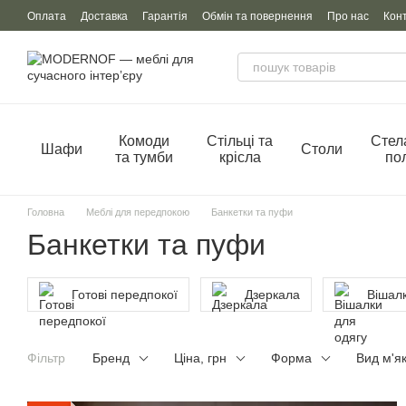
Перейти до основного контенту
Оплата
Доставка
Гарантія
Обмін та повернення
Про нас
Кон
Комоди
Стільці та
Стел
Шафи
Столи
та тумби
крісла
по
Головна
Меблі для передпокою
Банкетки та пуфи
Банкетки та пуфи
Готові передпокої
Дзеркала
Вішалк
Фільтр
Бренд
Ціна, грн
Форма
Вид м'я