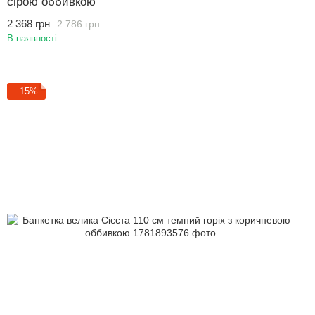
сірою оббивкою
2 368 грн
2 786 грн
В наявності
−15%