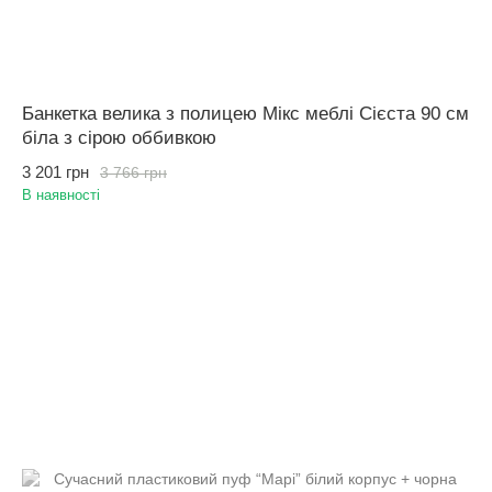
Банкетка велика з полицею Мікс меблі Сієста 90 см
біла з сірою оббивкою
3 201 грн
3 766 грн
В наявності