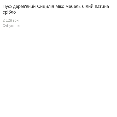
Пуф дерев'яний Сицилія Мікс мебель білий патина
срібло
2 128 грн
Очікується