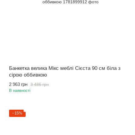
Банкетка велика Мікс меблі Сієста 90 см біла з
сірою оббивкою
2 963 грн
3 486 грн
В наявності
−15%