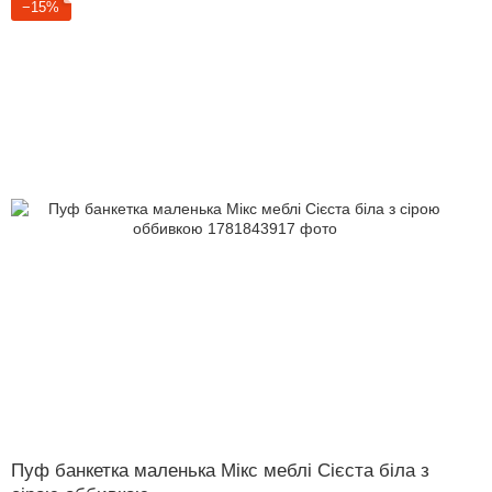
−15%
Пуф банкетка маленька Мікс меблі Сієста біла з