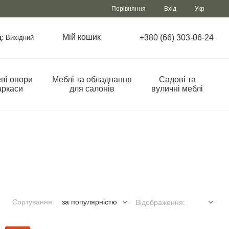
Порівняння
Вхід
Укр
Мій кошик
+380 (66) 303-06-24
д
: Вихідний
ві опори
Меблі та обладнання
Садові та
аркаси
для салонів
вуличні меблі
Сортування:
за популярністю
Відображення: