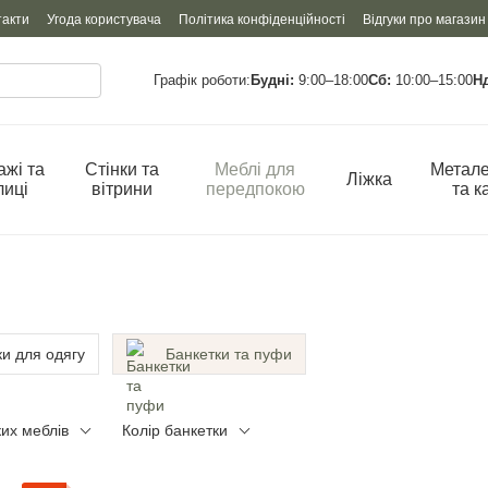
такти
Угода користувача
Політика конфіденційності
Відгуки про магазин
Графік роботи:
Будні:
9:00–18:00
Сб:
10:00–15:00
Н
ажі та
Стінки та
Меблі для
Метале
Ліжка
лиці
вітрини
передпокою
та к
и для одягу
Банкетки та пуфи
ких меблів
Колір банкетки