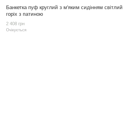
Банкетка пуф круглий з м'яким сидінням світлий
горіх з патиною
2 408 грн
Очікується