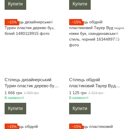
Купити
Купити
−15%
−15%
Стілець дизайнерський
Стілець обідній
Турин пластик дерево бук,
пластиковий Тауер Вуд
білий
чорні ніжки бук,
1 666 грн
1 125 грн
1 960 грн
1 324 грн
скандинавський стиль,
В наявності
В наявності
чорний
Купити
Купити
−15%
−15%