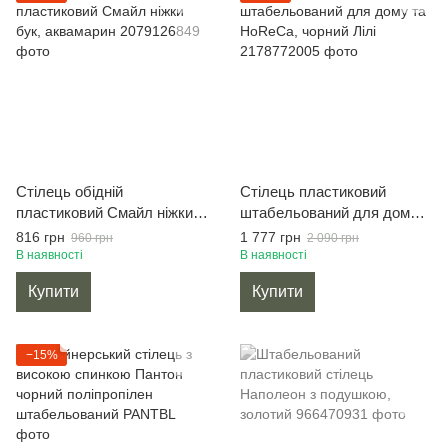
Стілець обідній
Стілець пластиковий
пластиковий Смайл ніжки
штабельований для дому
бук, аквамарин
та HoReCa, чорний Лілі
816 грн
1 777 грн
960 грн
2 090 грн
В наявності
В наявності
Купити
Купити
−15%