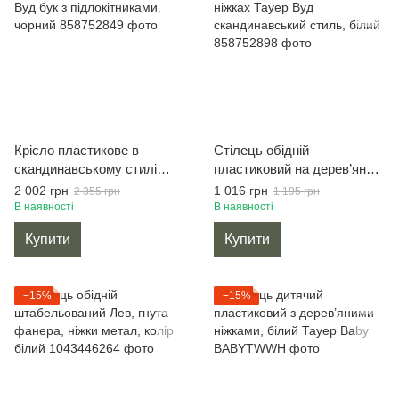
Крісло пластикове в
Стілець обідній
скандинавському стилі
пластиковий на дерев’яних
Тауер Вуд бук з
ніжках Тауер Вуд
2 002 грн
1 016 грн
2 355 грн
1 195 грн
підлокітниками, чорний
скандинавський стиль,
В наявності
В наявності
білий
Купити
Купити
−15%
−15%