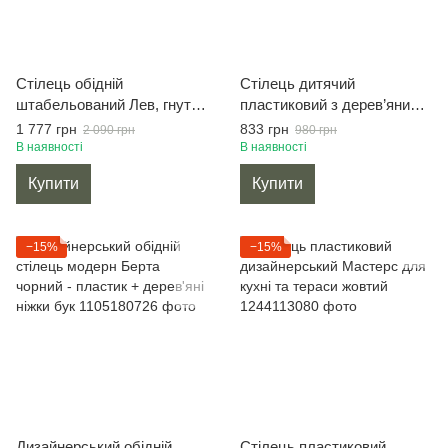
Стілець обідній
Стілець дитячий
штабельований Лев, гнута
пластиковий з дерев’яними
фанера, ніжки метал, колір
ніжками, білий Тауер Baby
1 777 грн
833 грн
2 090 грн
980 грн
білий
В наявності
В наявності
Купити
Купити
−15%
−15%
Дизайнерський обідній
Стілець пластиковий