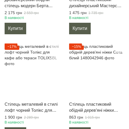
стілець модерн Берта
дизайнерський Мастерс
чорний - пластик +
для кухні та тераси жовтий
2 175 грн
1 475 грн
2 559 грн
1 735 грн
дерев'яні ніжки бук
В наявності
В наявності
Купити
Купити
−17%
−15%
Стілець металевий в стилі
Стілець пластиковий
лофт чорний Толікс для
обідній дерев’яні ніжки
кафе або тераси
Сота білий
1 900 грн
863 грн
2 289 грн
1 015 грн
В наявності
В наявності