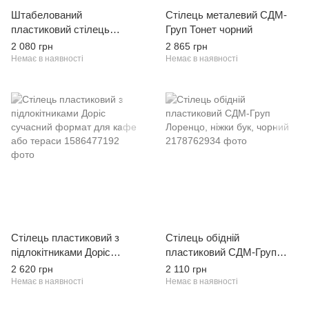
Штабелований
Стілець металевий СДМ-
пластиковий стілець
Груп Тонет чорний
Чіаварі з подушкою,
2 080 грн
2 865 грн
золотий
Немає в наявності
Немає в наявності
Стілець пластиковий з
Стілець обідній
підлокітниками Доріс
пластиковий СДМ-Груп
сучасний формат для кафе
Лоренцо, ніжки бук, чорний
2 620 грн
2 110 грн
або тераси
Немає в наявності
Немає в наявності