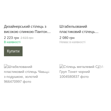
Дизайнерський стілець з
Штабельований
високою спинкою Пантон
пластиковий стілець
чорний поліпропілен
Наполеон з подушкою,
2 223 грн
2 080 грн
2 615 грн
штабельований
золотий
В наявності
Немає в наявності
Купити