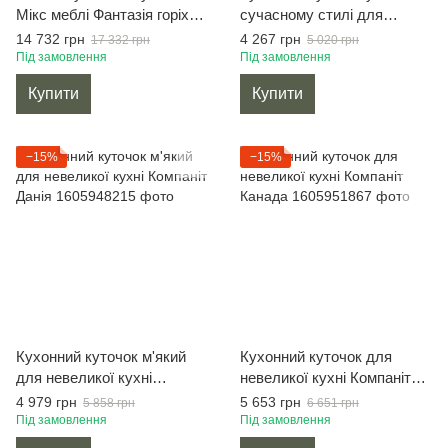
Мікс меблі Фантазія горіх
сучасному стилі для
(Зевс 04+047)
маленької кухні Компаніт
14 732 грн
4 267 грн
17 332 грн
5 020 грн
Мальта
Під замовлення
Під замовлення
Купити
Купити
−15%
−15%
Кухонний куточок м'який
Кухонний куточок для
для невеликої кухні
невеликої кухні Компаніт
Компаніт Данія
Канада
4 979 грн
5 653 грн
5 858 грн
6 651 грн
Під замовлення
Під замовлення