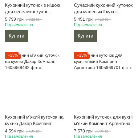
Кухонний куточок з нішою
Сучасний кухонний куточок
для невеликої кухні
для маленької кухні
Компаніт Марсель
Компаніт Еквадор
5 799 грн
5 451 грн
6 822 грн
6 413 грн
Під замовлення
Під замовлення
Купити
Купити
−15%
−15%
Кухонний м'який куточок на
Кухонний куточок для кухні
кухню Дакар Компаніт
м'який Компаніт Аргентина
4 594 грн
7 570 грн
5 405 грн
8 906 грн
Під замовлення
Під замовлення