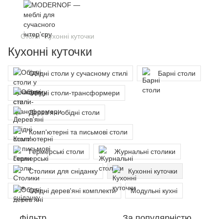
Столи
Кухонні куточки
Кухонні куточки
Обідні столи у сучасному стилі
Барні столи
Обідні столи-трансформери
Дерев'яні обідні столи
Комп'ютерні та письмові столи
Гермерські столи
Журнальні столики
Столики для сніданку
Кухонні куточки
Обідні дерев'яні комплекти
Модульні кухні
Фільтр
За популярністю