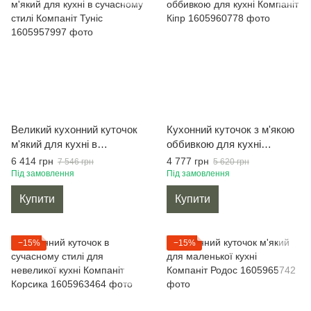
Великий кухонний куточок
Кухонний куточок з м'якою
м'який для кухні в
оббивкою для кухні
сучасному стилі Компаніт
Компаніт Кіпр
6 414 грн
4 777 грн
7 546 грн
5 620 грн
Туніс
Під замовлення
Під замовлення
Купити
Купити
−15%
−15%