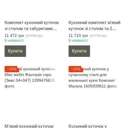
Комплект кухонний куточок
Кухонний комплект м'який
зі столом та табуретами
куточок зі столом та 2
Мікс меблі Канзас горіх
табурети Мікс меблі
11 472 грн
11 710 грн
13 496 грн
13 776 грн
Лаундж горіх
В наявності
В наявності
Купити
Купити
−15%
−15%
М'який кухонний куточок
Кухонний куточок у