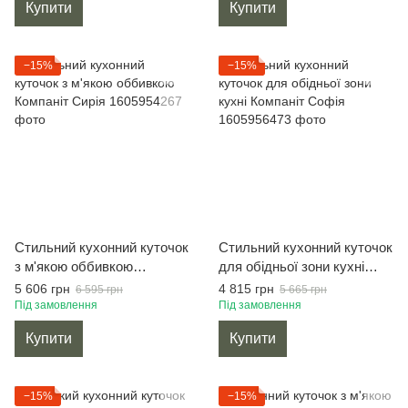
Купити
Купити
−15%
−15%
Стильний кухонний куточок
Стильний кухонний куточок
з м'якою оббивкою
для обідньої зони кухні
Компаніт Сирія
Компаніт Софія
5 606 грн
4 815 грн
6 595 грн
5 665 грн
Під замовлення
Під замовлення
Купити
Купити
−15%
−15%