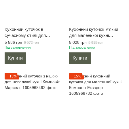
Кухонний куточок в
Кухонний куточок м'який
сучасному стилі для
для маленької кухні
невеликої кухні Компаніт
Компаніт Родос
5 586 грн
5 028 грн
6 572 грн
5 915 грн
Корсика
Під замовлення
Під замовлення
Купити
Купити
−15%
−15%