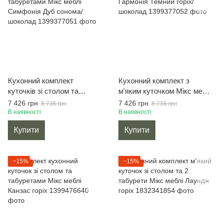
Кухонний комплект
Кухонний комплект з
куточків зі столом та
м'яким куточком Мікс меблі
табуретами Мікс меблі
Гармонія Темний горіх/
7 426 грн
7 426 грн
8 736 грн
8 736 грн
Симфонія Дуб сонома/
шоколад
В наявності
В наявності
шоколад
Купити
Купити
−15%
−15%