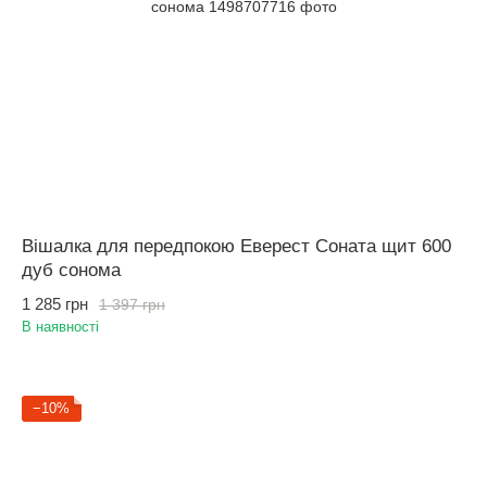
Вішалка для передпокою Еверест Соната щит 600
дуб сонома
1 285 грн
1 397 грн
В наявності
−10%