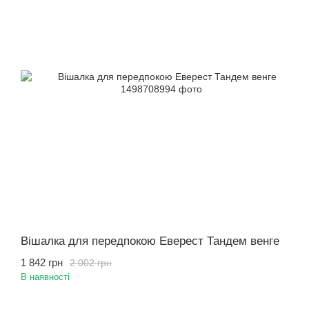
Вішалка для передпокою Еверест Тандем венге
1 842 грн
2 002 грн
В наявності