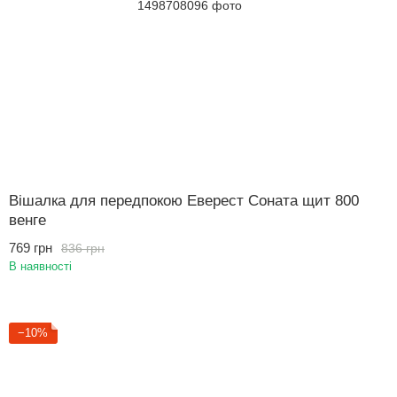
Вішалка для передпокою Еверест Соната щит 800
венге
769 грн
836 грн
В наявності
−10%