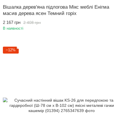
Вішалка дерев'яна підлогова Мікс меблі Енігма
масив дерева ясен Темний горіх
2 167 грн
2 408 грн
В наявності
−12%