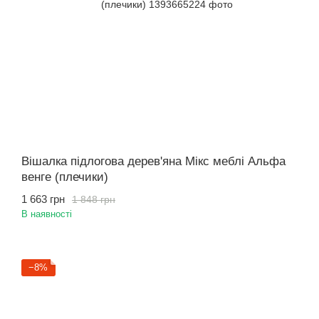
Вішалка підлогова дерев'яна Мікс меблі Альфа
венге (плечики)
1 663 грн
1 848 грн
В наявності
−8%