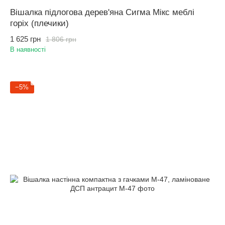
Вішалка підлогова дерев'яна Сигма Мікс меблі
горіх (плечики)
1 625 грн
1 806 грн
В наявності
−5%