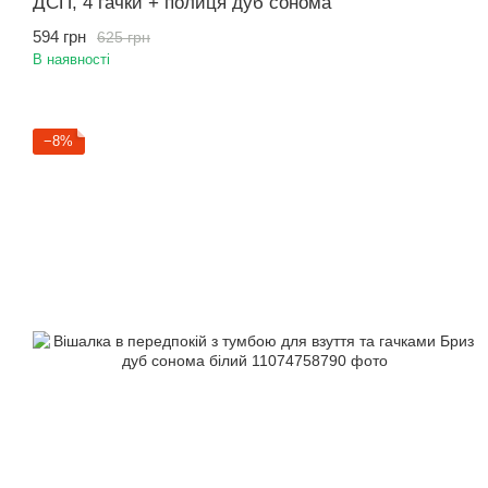
ДСП, 4 гачки + полиця дуб сонома
594 грн
625 грн
В наявності
−8%