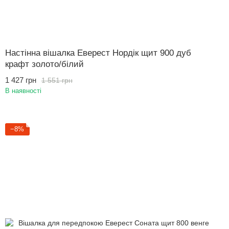
Настінна вішалка Еверест Нордік щит 900 дуб
крафт золото/білий
1 427 грн
1 551 грн
В наявності
−8%