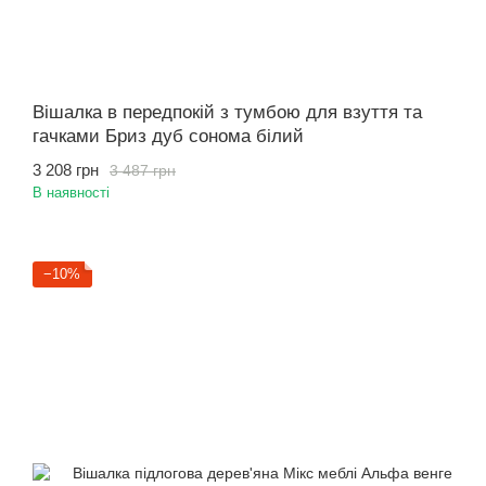
Вішалка в передпокій з тумбою для взуття та
гачками Бриз дуб сонома білий
3 208 грн
3 487 грн
В наявності
−10%