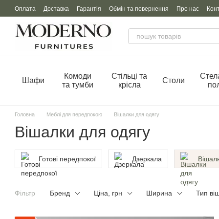
Перейти до основного контенту
Оплата
Доставка
Гарантія
Обмін та повернення
Про нас
Кон
Комоди
Стільці та
Стел
Шафи
Столи
та тумби
крісла
по
Головна
Меблі для передпокою
Вішалки для одягу
Вішалки для одягу
Готові передпокої
Дзеркала
Вішалк
Фільтр
Бренд
Ціна, грн
Ширина
Тип ві