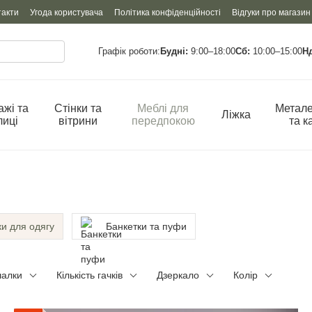
такти
Угода користувача
Політика конфіденційності
Відгуки про магазин
Графік роботи:
Будні:
9:00–18:00
Сб:
10:00–15:00
Н
ажі та
Стінки та
Меблі для
Метале
Ліжка
лиці
вітрини
передпокою
та к
и для одягу
Банкетки та пуфи
шалки
Кількість гачків
Дзеркало
Колір