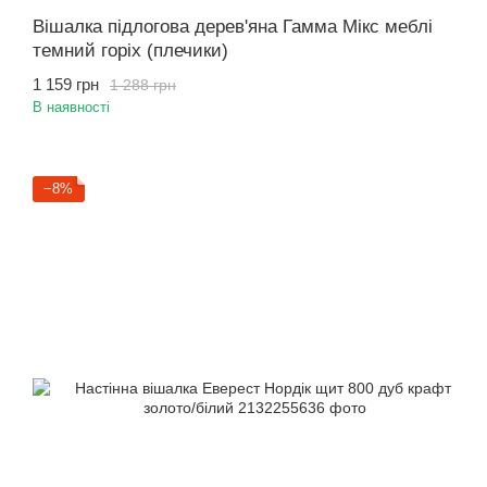
Вішалка підлогова дерев'яна Гамма Мікс меблі
темний горіх (плечики)
1 159 грн
1 288 грн
В наявності
−8%