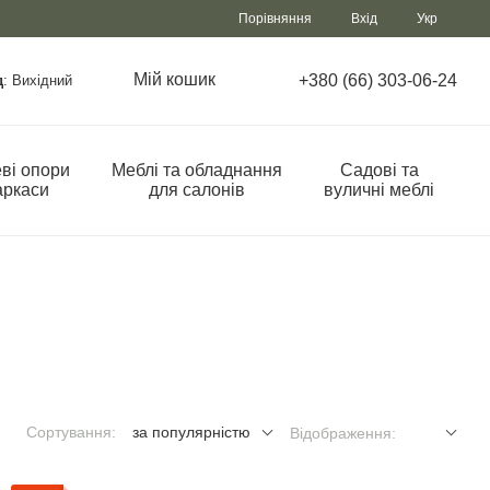
Порівняння
Вхід
Укр
Мій кошик
+380 (66) 303-06-24
д
: Вихідний
ві опори
Меблі та обладнання
Садові та
аркаси
для салонів
вуличні меблі
Сортування:
за популярністю
Відображення: