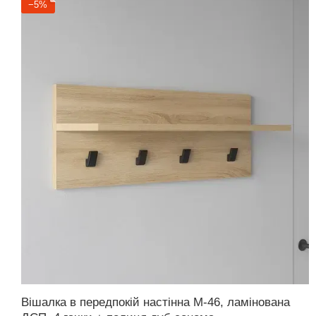
−5%
Вішалка в передпокій настінна M-46, ламінована