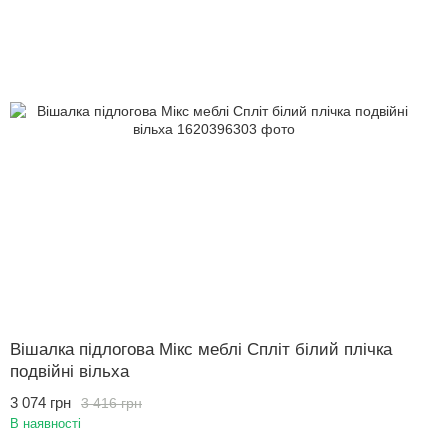
Вішалка підлогова Мікс меблі Спліт білий плічка
подвійні вільха
3 074 грн
3 416 грн
В наявності