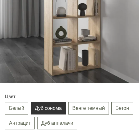
Цвет
Белый
Дуб сонома
Венге темный
Бетон
Антрацит
Дуб аппалачи