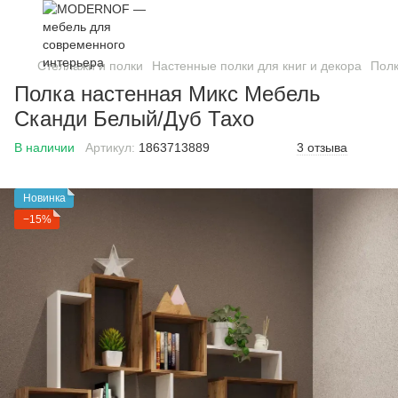
Стеллажи и полки
Настенные полки для книг и декора
Полк
Полка настенная Микс Мебель
Сканди Белый/Дуб Тахо
В наличии
Артикул:
1863713889
3 отзыва
Новинка
−15%