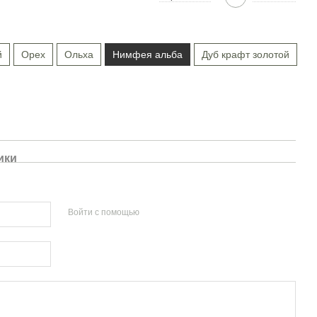
й
Орех
Ольха
Нимфея альба
Дуб крафт золотой
ики
Войти с помощью