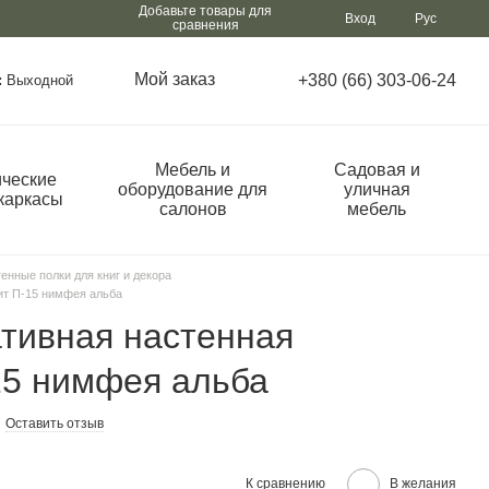
Добавьте товары для
Вход
Рус
сравнения
Мой заказ
+380 (66) 303-06-24
:
Выходной
Мебель и
Садовая и
ческие
оборудование для
уличная
каркасы
салонов
мебель
енные полки для книг и декора
ит П-15 нимфея альба
тивная настенная
15 нимфея альба
Оставить отзыв
К сравнению
В желания