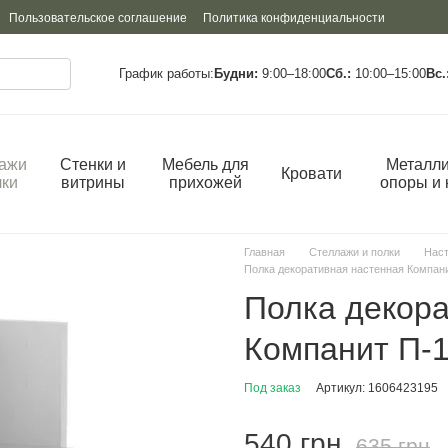
Пользовательское соглашение
Политика конфиденциальности
График работы:
Будни:
9:00–18:00
Сб.:
10:00–15:00
Вс.
ажи
Стенки и
Мебель для
Металли
Кровати
лки
витрины
прихожей
опоры и 
Главная
Стеллажи и полки
Наст
Полка декоративная настенная Компан
Полка декора
Компанит П-
Под заказ
Артикул: 1606423195
540 грн
635 грн