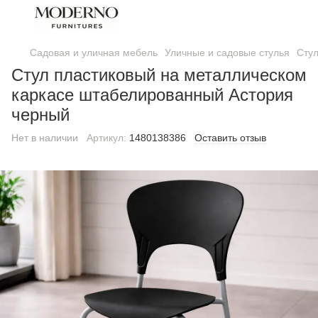
Садовая и уличная мебель
Уличные и садовые стулья
Стул
Стул пластиковый на металлическом
каркасе штабелированный Астория
черный
Нет в наличии
Артикул:
1480138386
Оставить отзыв