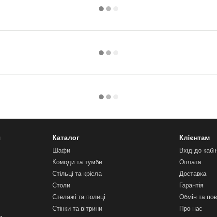
я
Каталог
Клієнтам
Шафи
Вхід до кабі
Комоди та тумби
Оплата
Стільці та крісла
Доставка
Столи
Гарантія
Стелажі та полиці
Обмін та по
Стінки та вітрини
Про нас