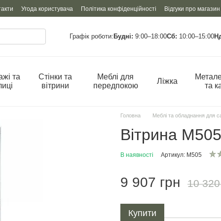
такти
Угода користувача
Політика конфіденційності
Відгуки про магазин
Графік роботи:
Будні:
9:00–18:00
Сб:
10:00–15:00
Н
ажі та
Стінки та
Меблі для
Метале
Ліжка
лиці
вітрини
передпокою
та к
Головна
Меблі та обладнання для с
Вітрина М50
В наявності
Артикул: М505
9 907 грн
10 320
Купити