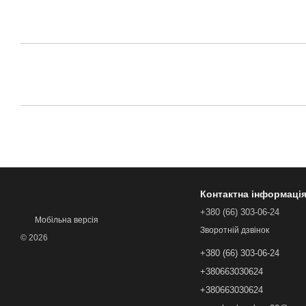
Контактна інформаці
+380 (66) 303-06-24
Мобільна версія
Зворотній дзвінок
© 2026
+380 (66) 303-06-24
+380663030624
+380663030624