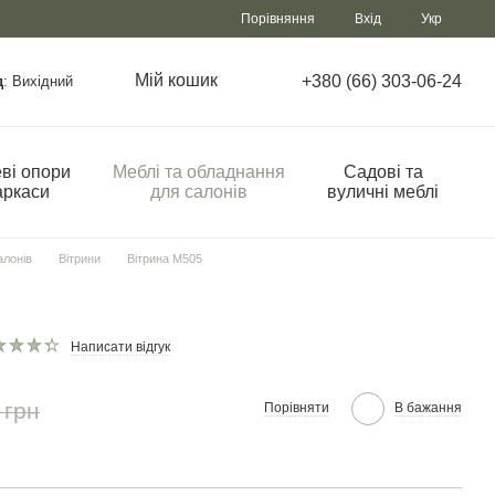
Порівняння
Вхід
Укр
Мій кошик
+380 (66) 303-06-24
д
: Вихідний
ві опори
Меблі та обладнання
Садові та
аркаси
для салонів
вуличні меблі
алонів
Вітрини
Вітрина М505
5
Написати відгук
 грн
Порівняти
В бажання