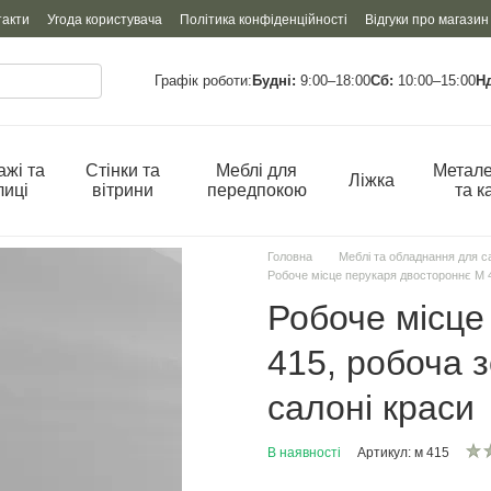
такти
Угода користувача
Політика конфіденційності
Відгуки про магазин
Графік роботи:
Будні:
9:00–18:00
Сб:
10:00–15:00
Н
ажі та
Стінки та
Меблі для
Метале
Ліжка
лиці
вітрини
передпокою
та к
Головна
Меблі та обладнання для с
Робоче місце перукаря двостороннє М 4
Робоче місце
415, робоча 
салоні краси
В наявності
Артикул: м 415