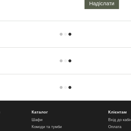
Надіслати
я
Каталог
Клієнтам
Шафи
Вхід до кабі
Комоди та тумби
Оплата