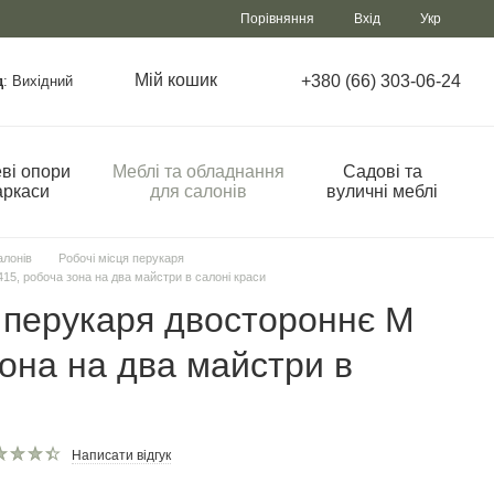
Порівняння
Вхід
Укр
Мій кошик
+380 (66) 303-06-24
д
: Вихідний
ві опори
Меблі та обладнання
Садові та
аркаси
для салонів
вуличні меблі
алонів
Робочі місця перукаря
15, робоча зона на два майстри в салоні краси
 перукаря двостороннє М
зона на два майстри в
Написати відгук