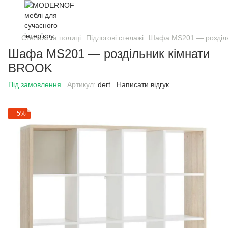
Стелажі та полиці
Підлогові стелажі
Шафа MS201 — розділ
Шафа MS201 — роздільник кімнати
BROOK
Під замовлення
Артикул:
dert
Написати відгук
−5%