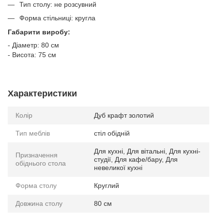
Тип столу: не розсувний
Форма стільниці: кругла
Габарити виробу:
- Діаметр: 80 см
- Висота: 75 см
Характеристики
Колір
Дуб крафт золотий
Тип меблів
стіл обідній
Для кухні, Для вітальні, Для кухні-
Призначення
студії, Для кафе/бару, Для
обіднього стола
невеликої кухні
Форма столу
Круглий
Довжина столу
80 см