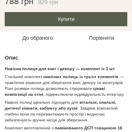
788 грн
829 грн
Купити
До обраного
Порівняти
Опис
Навісна полиця для книг і декору — комплект із 3 шт
Стильний комплект
навісних полиць із трьох елементів
—
практичне рішення для зберігання книг, декору та аксесуарів.
Різні розміри полиць дозволяють створювати
цікаві
композиції на стіні
, підкреслюючи індивідуальність інтер’єру.
Навісні полиці ідеально підходять для
вітальні, спальні,
дитячої кімнати, кабінету або кухні
. Завдяки компактній
глибині вони не перевантажують простір і водночас
забезпечують зручне місце для зберігання.
Комплект виготовлений з
ламінованого ДСП товщиною 16