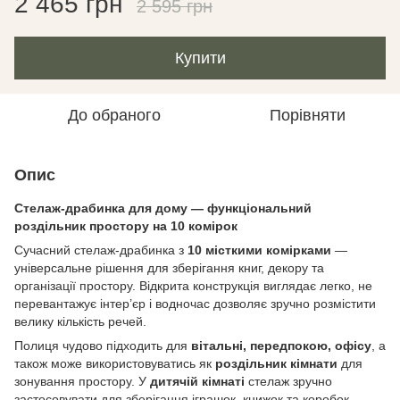
2 465 грн
2 595 грн
Купити
До обраного
Порівняти
Опис
Стелаж-драбинка для дому — функціональний
роздільник простору на 10 комірок
Сучасний стелаж-драбинка з
10 місткими комірками
—
універсальне рішення для зберігання книг, декору та
організації простору. Відкрита конструкція виглядає легко, не
перевантажує інтер’єр і водночас дозволяє зручно розмістити
велику кількість речей.
Полиця чудово підходить для
вітальні, передпокою, офісу
, а
також може використовуватись як
роздільник кімнати
для
зонування простору. У
дитячій кімнаті
стелаж зручно
застосовувати для зберігання іграшок, книжок та коробок.