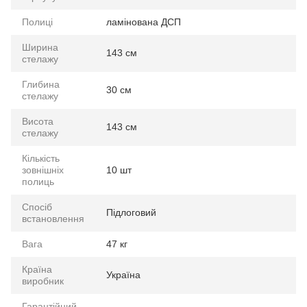
Полиці
ламінована ДСП
Ширина
143 см
стелажу
Глибина
30 см
стелажу
Висота
143 см
стелажу
Кількість
зовнішніх
10 шт
полиць
Спосіб
Підлоговий
встановлення
Вага
47 кг
Країна
Україна
виробник
Гарантійний