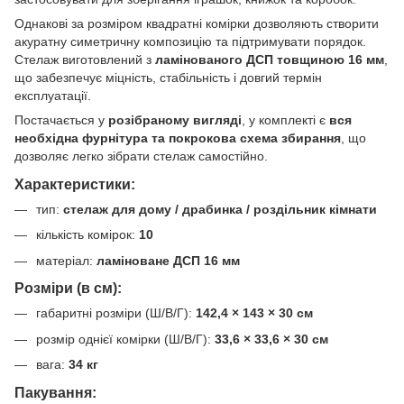
Однакові за розміром квадратні комірки дозволяють створити
акуратну симетричну композицію та підтримувати порядок.
Стелаж виготовлений з
ламінованого ДСП товщиною 16 мм
,
що забезпечує міцність, стабільність і довгий термін
експлуатації.
Постачається у
розібраному вигляді
, у комплекті є
вся
необхідна фурнітура та покрокова схема збирання
, що
дозволяє легко зібрати стелаж самостійно.
Характеристики:
тип:
стелаж для дому / драбинка / роздільник кімнати
кількість комірок:
10
матеріал:
ламіноване ДСП 16 мм
Розміри (в см):
габаритні розміри (Ш/В/Г):
142,4 × 143 × 30 см
розмір однієї комірки (Ш/В/Г):
33,6 × 33,6 × 30 см
вага:
34 кг
Пакування: