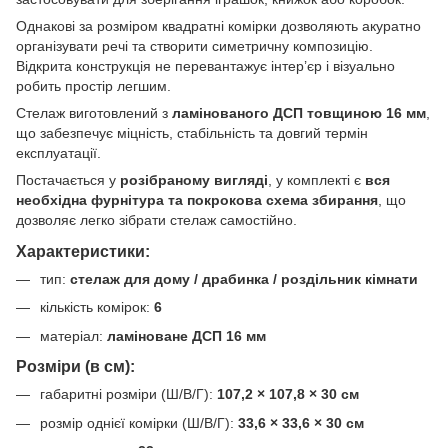
Однакові за розміром квадратні комірки дозволяють акуратно
організувати речі та створити симетричну композицію.
Відкрита конструкція не перевантажує інтер’єр і візуально
робить простір легшим.
Стелаж виготовлений з
ламінованого ДСП товщиною 16 мм
,
що забезпечує міцність, стабільність та довгий термін
експлуатації.
Постачається у
розібраному вигляді
, у комплекті є
вся
необхідна фурнітура та покрокова схема збирання
, що
дозволяє легко зібрати стелаж самостійно.
Характеристики:
тип:
стелаж для дому / драбинка / роздільник кімнати
кількість комірок:
6
матеріал:
ламіноване ДСП 16 мм
Розміри (в см):
габаритні розміри (Ш/В/Г):
107,2 × 107,8 × 30 см
розмір однієї комірки (Ш/В/Г):
33,6 × 33,6 × 30 см