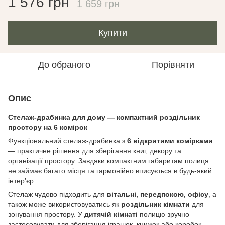
1 576 грн
1 659 грн
Купити
До обраного
Порівняти
Опис
Стелаж-драбинка для дому — компактний роздільник
простору на 6 комірок
Функціональний стелаж-драбинка з
6 відкритими комірками
— практичне рішення для зберігання книг, декору та
організації простору. Завдяки компактним габаритам полиця
не займає багато місця та гармонійно вписується в будь-який
інтер’єр.
Стелаж чудово підходить для
вітальні, передпокою, офісу
, а
також може використовуватись як
роздільник кімнати
для
зонування простору. У
дитячій кімнаті
полицю зручно
застосовувати для зберігання іграшок, книжок або коробок.