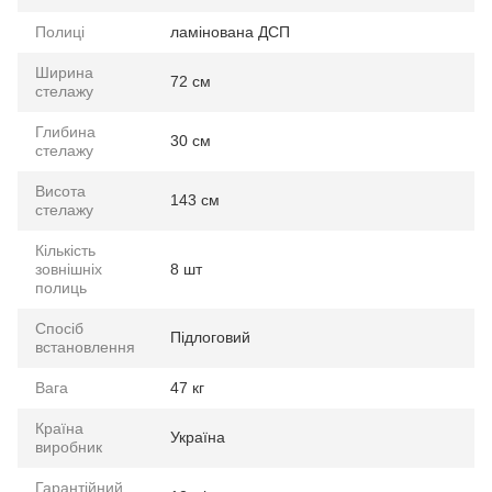
Полиці
ламінована ДСП
Ширина
72 см
стелажу
Глибина
30 см
стелажу
Висота
143 см
стелажу
Кількість
зовнішніх
8 шт
полиць
Спосіб
Підлоговий
встановлення
Вага
47 кг
Країна
Україна
виробник
Гарантійний