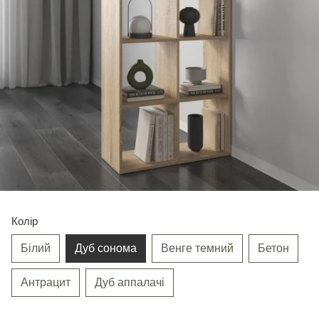
Колір
Білий
Дуб сонома
Венге темний
Бетон
Антрацит
Дуб аппалачі