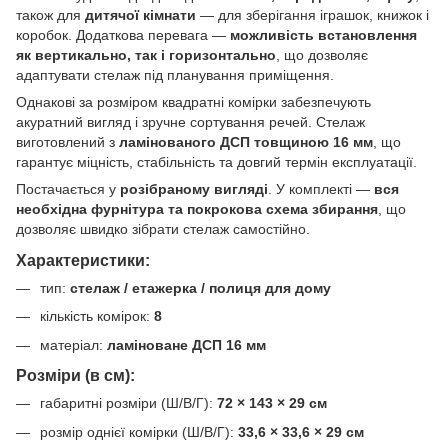
також для
дитячої кімнати
— для зберігання іграшок, книжок і
коробок. Додаткова перевага —
можливість встановлення
як вертикально, так і горизонтально
, що дозволяє
адаптувати стелаж під планування приміщення.
Однакові за розміром квадратні комірки забезпечують
акуратний вигляд і зручне сортування речей. Стелаж
виготовлений з
ламінованого ДСП товщиною 16 мм
, що
гарантує міцність, стабільність та довгий термін експлуатації.
Постачається у
розібраному вигляді
. У комплекті —
вся
необхідна фурнітура та покрокова схема збирання
, що
дозволяє швидко зібрати стелаж самостійно.
Характеристики:
тип:
стелаж / етажерка / полиця для дому
кількість комірок:
8
матеріал:
ламіноване ДСП 16 мм
Розміри (в см):
габаритні розміри (Ш/В/Г):
72 × 143 × 29 см
розмір однієї комірки (Ш/В/Г):
33,6 × 33,6 × 29 см