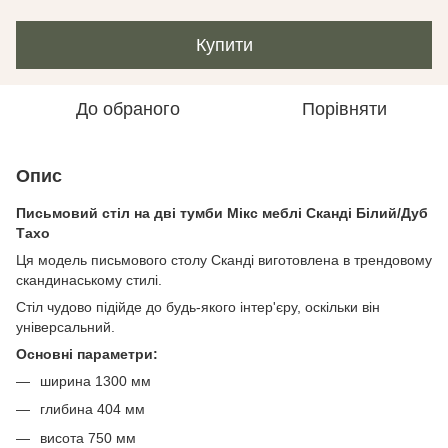
Купити
До обраного
Порівняти
Опис
Письмовий стіл на дві тумби Мікс меблі Сканді Білий/Дуб
Тахо
Ця модель письмового столу Сканді виготовлена в трендовому
скандинаському стилі.
Стіл чудово підійде до будь-якого інтер'єру, оскільки він
універсальний.
Основні параметри:
ширина 1300 мм
глибина 404 мм
висота 750 мм