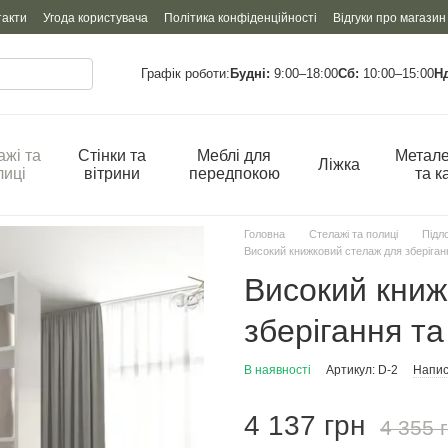
такти
Угода користувача
Політика конфіденційності
Відгуки про магазин
Графік роботи:
Будні:
9:00–18:00
Сб:
10:00–15:00
Н
ажі та
Стінки та
Меблі для
Метале
Ліжка
лиці
вітрини
передпокою
та к
Головна
Стелажі та полиці
Підло
Високий книжковий стелаж для зберіган
Високий книж
зберігання та
В наявності
Артикул: D-2
Напис
4 137 грн
4 355 