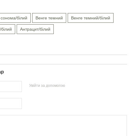
 сонома/білий
Венге темний
Венге темний/білий
/білий
Антрацит/білий
ар
Увійти за допомогою