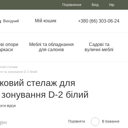
Порівняння
Вхід
Укр
Мій кошик
+380 (66) 303-06-24
д
: Вихідний
ві опори
Меблі та обладнання
Садові та
аркаси
для салонів
вуличні меблі
гові стелажі
ня та зонування D-2 білий
ковий стелаж для
 зонування D-2 білий
ати відгук
грн
Порівняти
В бажання