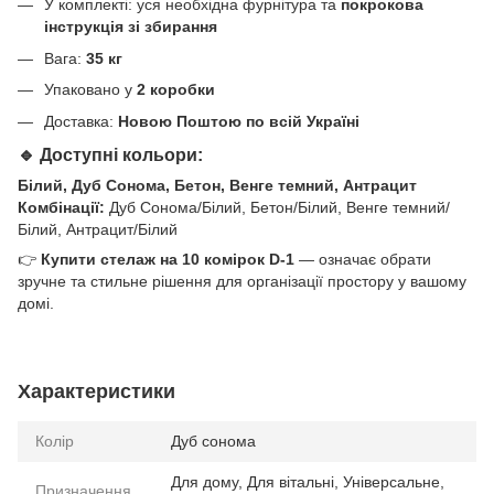
У комплекті: уся необхідна фурнітура та
покрокова
інструкція зі збирання
Вага:
35 кг
Упаковано у
2 коробки
Доставка:
Новою Поштою по всій Україні
🔹 Доступні кольори:
Білий, Дуб Сонома, Бетон, Венге темний, Антрацит
Комбінації:
Дуб Сонома/Білий, Бетон/Білий, Венге темний/
Білий, Антрацит/Білий
👉
Купити стелаж на 10 комірок D-1
— означає обрати
зручне та стильне рішення для організації простору у вашому
домі.
Характеристики
Колір
Дуб сонома
Для дому, Для вітальні, Універсальне,
Призначення