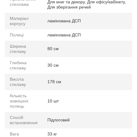
Для книг та декору, Для офісу/кабінету,
стеллажа
Для зберігання речей
Матеріал
ламінована ДСП
корпусу
Полиці
ламінована ДСП
Ширина
80 см
стелажу
Глибина
30 см
стелажу
Висота
178 см
стелажу
Кількість
зовнішніх
10 шт
полиць
Спосіб
Підлоговий
встановлення
Вага
33 кг