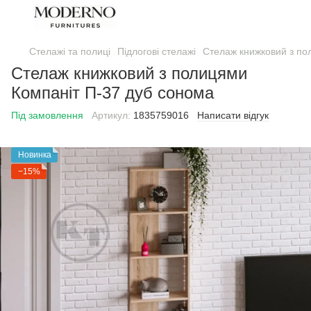
Стелажі та полиці
Підлогові стелажі
Стелаж книжковий з по
Стелаж книжковий з полицями
Компаніт П-37 дуб сонома
Під замовлення
Артикул:
1835759016
Написати відгук
Новинка
−15%