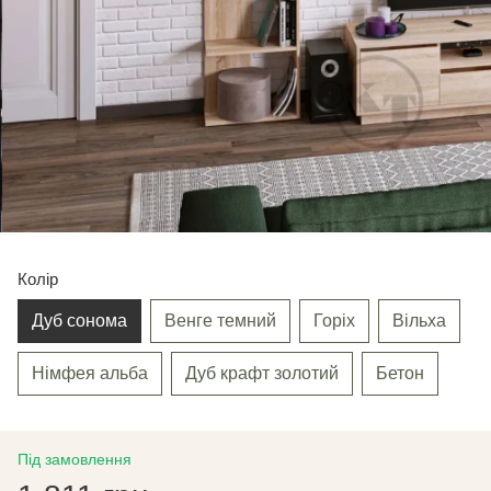
Колір
Дуб сонома
Венге темний
Горіх
Вільха
Німфея альба
Дуб крафт золотий
Бетон
Під замовлення