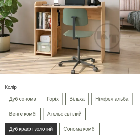
Колір
Дуб сонома
Горіх
Вільха
Німфея альба
Венге комбі
Ательє світлий
Дуб крафт золотий
Сонома комбі