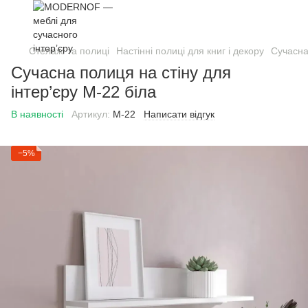
Стелажі та полиці
Настінні полиці для книг і декору
Сучасна
Сучасна полиця на стіну для
інтер’єру M-22 біла
В наявності
Артикул:
М-22
Написати відгук
−5%