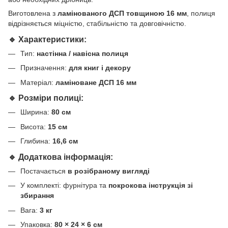
Виготовлена з
ламінованого ДСП товщиною 16 мм
, полиця
відрізняється міцністю, стабільністю та довговічністю.
🔹 Характеристики:
Тип:
настінна / навісна полиця
Призначення:
для книг і декору
Матеріал:
ламіноване ДСП 16 мм
🔹 Розміри полиці:
Ширина:
80 см
Висота:
15 см
Глибина:
16,6 см
🔹 Додаткова інформація:
Постачається
в розібраному вигляді
У комплекті: фурнітура та
покрокова інструкція зі
збирання
Вага:
3 кг
Упаковка:
80 × 24 × 6 см