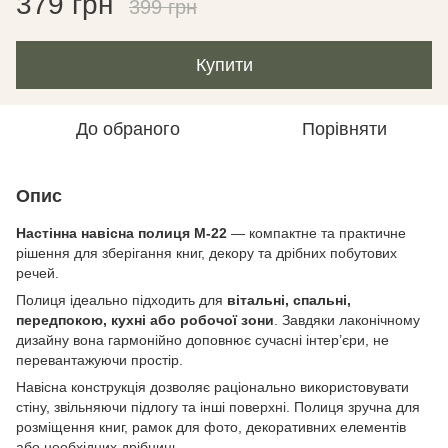
379 грн
399 грн
Купити
До обраного
Порівняти
Опис
Настінна навісна полиця M-22
— компактне та практичне
рішення для зберігання книг, декору та дрібних побутових
речей.
Полиця ідеально підходить для
вітальні, спальні,
передпокою, кухні або робочої зони
. Завдяки лаконічному
дизайну вона гармонійно доповнює сучасні інтер’єри, не
перевантажуючи простір.
Навісна конструкція дозволяє раціонально використовувати
стіну, звільняючи підлогу та інші поверхні. Полиця зручна для
розміщення книг, рамок для фото, декоративних елементів
або необхідних дрібниць.