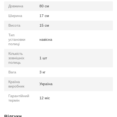
Довжина
80 см
Ширина
17 см
Висота
15 см
Тип
установки
навісна
полиці
Кількість
зовнішніх
1 шт
полиць
Вага
3 кг
Країна
Україна
виробник
Гарантійний
12 міс
термін
Відгуки