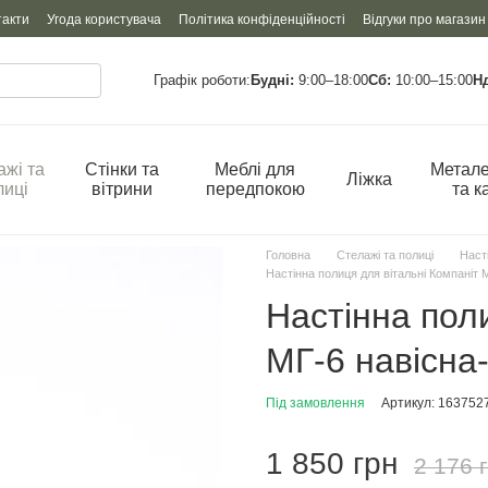
такти
Угода користувача
Політика конфіденційності
Відгуки про магазин
Графік роботи:
Будні:
9:00–18:00
Сб:
10:00–15:00
Н
ажі та
Стінки та
Меблі для
Метале
Ліжка
лиці
вітрини
передпокою
та к
Головна
Стелажі та полиці
Насті
Настінна полиця для вітальні Компаніт 
Настінна пол
МГ-6 навісна
Під замовлення
Артикул: 163752
1 850 грн
2 176 