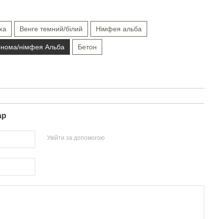
ха
Венге темний/білий
Німфея альба
онома/німфея Альба
Бетон
ар
Увійти за допомогою