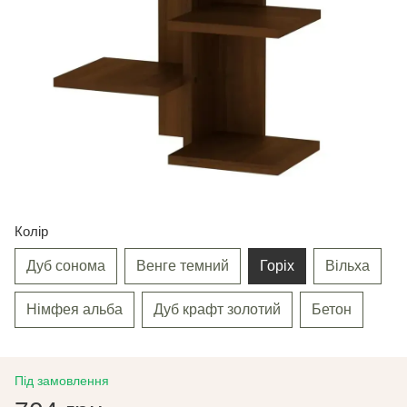
Колір
Дуб сонома
Венге темний
Горіх
Вільха
Німфея альба
Дуб крафт золотий
Бетон
Під замовлення