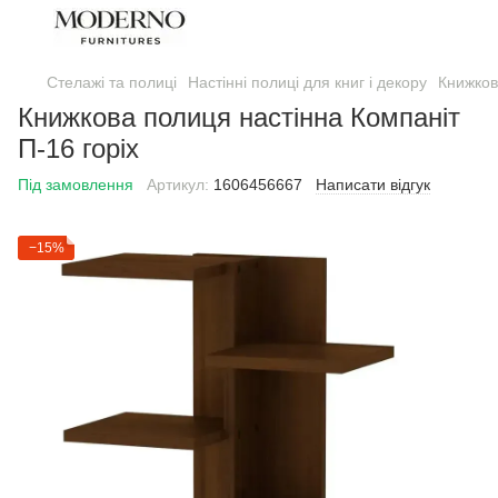
Стелажі та полиці
Настінні полиці для книг і декору
Книжков
Книжкова полиця настінна Компаніт
П-16 горіх
Під замовлення
Артикул:
1606456667
Написати відгук
−15%