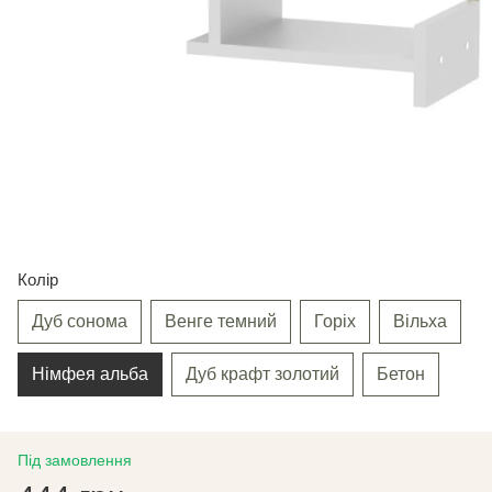
Колір
Дуб сонома
Венге темний
Горіх
Вільха
Німфея альба
Дуб крафт золотий
Бетон
Під замовлення