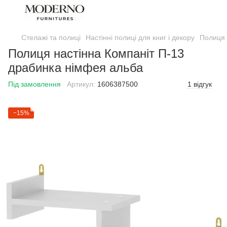
Стелажі та полиці
Настінні полиці для книг і декору
Полиця 
Полиця настінна Компаніт П-13
драбинка німфея альба
Під замовлення
Артикул:
1606387500
1 відгук
−15%