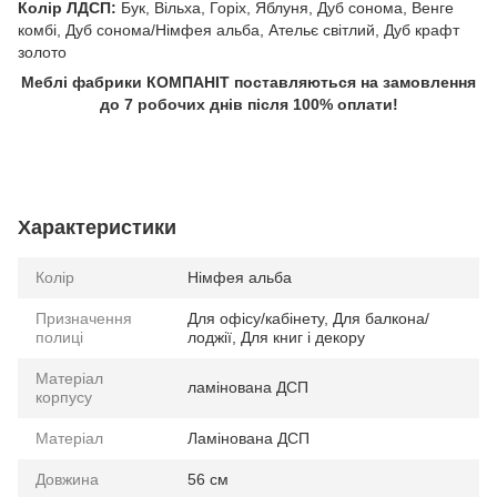
Колір ЛДСП:
Бук, Вільха, Горіх, Яблуня, Дуб сонома, Венге
комбі, Дуб сонома/Німфея альба, Ательє світлий, Дуб крафт
золото
Меблі фабрики КОМПАНІТ поставляються на замовлення
до 7 робочих днів після 100% оплати!
Характеристики
Колір
Німфея альба
Призначення
Для офісу/кабінету, Для балкона/
полиці
лоджії, Для книг і декору
Матеріал
ламінована ДСП
корпусу
Матеріал
Ламінована ДСП
Довжина
56 см