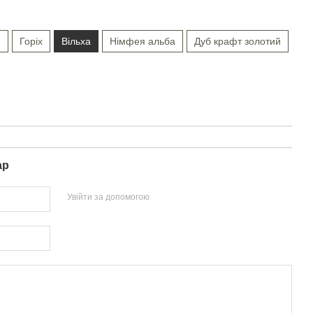
й
Горіх
Вільха
Німфея альба
Дуб крафт золотий
ар
Увійти за допомогою