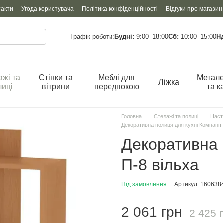
такти
Угода користувача
Політика конфіденційності
Відгуки про магазин
Графік роботи:
Будні:
9:00–18:00
Сб:
10:00–15:00
Н
ажі та
Стінки та
Меблі для
Метале
Ліжка
лиці
вітрини
передпокою
та к
Головна
Стелажі та полиці
Насті
Декоративна полиця для кухні Компаніт 
Декоративна 
П-8 вільха
Під замовлення
Артикул: 160638
2 061 грн
2 425 