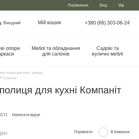
Порівняння
Вхід
Укр
Мій кошик
+380 (66) 303-06-24
д
: Вихідний
ві опори
Меблі та обладнання
Садові та
аркаси
для салонів
вуличні меблі
нні полиці для книг і декору
П-8 вільха
полиця для кухні Компаніт
4171
Написати відгук
грн
Порівняти
В бажання