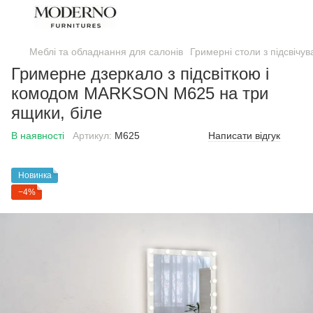
Меблі та обладнання для салонів
Гримерні столи з підсвічу
Гримерне дзеркало з підсвіткою і
комодом MARKSON M625 на три
ящики, біле
В наявності
Артикул:
M625
Написати відгук
Новинка
−4%