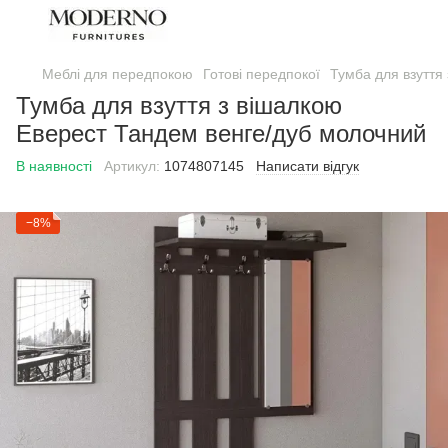
Меблі для передпокою
Готові передпокої
Тумба для взуття
Тумба для взуття з вішалкою
Еверест Тандем венге/дуб молочний
В наявності
Артикул:
1074807145
Написати відгук
−8%