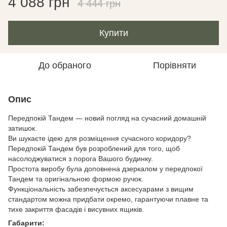
4 088 грн
4 444 грн
Купити
До обраного
Порівняти
Опис
Передпокій Тандем — новий погляд на сучасний домашній
затишок.
Ви шукаєте ідею для розміщення сучасного коридору?
Передпокій Тандем був розроблений для того, щоб
насолоджуватися з порога Вашого будинку.
Простота виробу була доповнена дзеркалом у передпокої
Тандем та оригінальною формою ручок.
Функціональність забезпечується аксесуарами з вищим
стандартом можна придбати окремо, гарантуючи плавне та
тихе закриття фасадів і висувних ящиків.
Габарити: