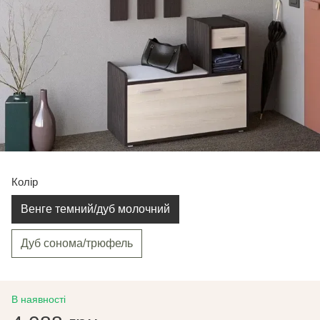
Колір
Венге темний/дуб молочний
Дуб сонома/трюфель
В наявності